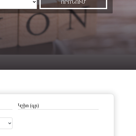
Կշիռ (գր)