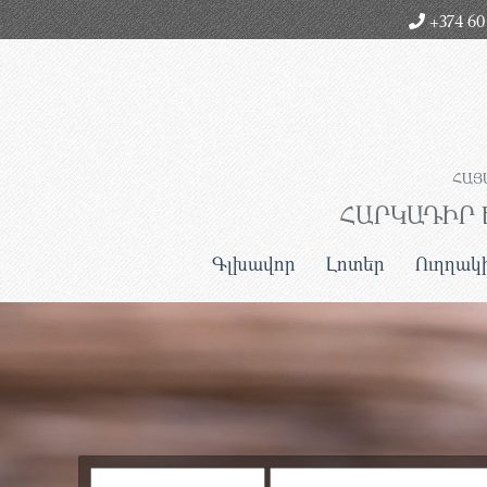
+374 60 
ՀԱՅ
ՀԱՐԿԱԴԻՐ 
Գլխավոր
Լոտեր
Ուղղակ