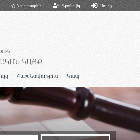
Նախընտրելի
Գրանցվել
Մուտք
ՅՈՒՆ
ՆԱԿԱՆ ԿԱՅՔ
ույց
Հաշվետվություն
Կապ