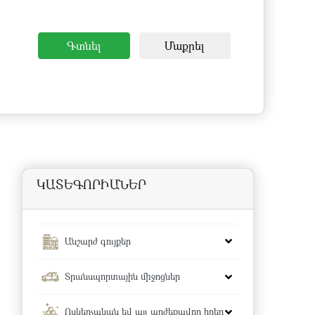
Գտնել
Մաքրել
ԿԱՏԵԳՈՐԻԱՆԵՐ
Անշարժ գույքեր
Տրանսպորտային միջոցներ
Ոսկերչական եվ այլ արժեքավոր իրեր