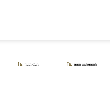
ըստ գնի
ըստ ավարտի