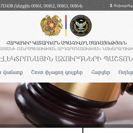
713438 (ներքին 00161, 00162, 00163, 00164)
Փոխարժեք
ՀԱՐԿԱԴԻՐ ԿԱՏԱՐՈւՄՆ ԱՊԱՀՈՎՈՂ ԾԱՌԱՅՈւԹՅՈւՆ
ԱՍՏԱՆԻ ՀԱՆՐԱՊԵՏՈՒԹՅԱՆ ԱՐԴԱՐԱԴԱՏՈՒԹՅԱՆ ՆԱԽԱՐԱՐՈՒԹ
ԷԼԵԿՏՐՈՆԱՅԻՆ ԱՃՈՒՐԴՆԵՐԻ ՊԱՇՏՈ
ի վաճառք
Շուտ փչացող գույքեր
Հարցեր
Ուղեց