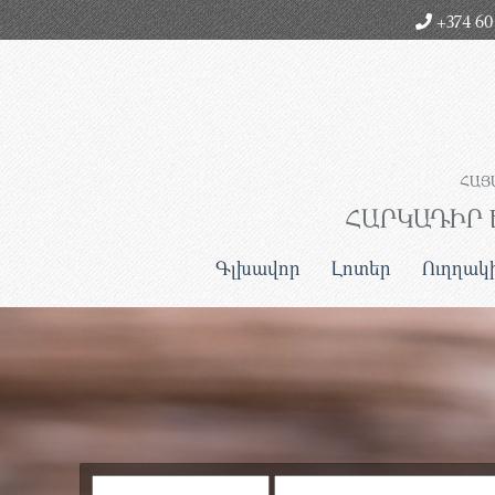
+374 60 
ՀԱՅ
ՀԱՐԿԱԴԻՐ 
Գլխավոր
Լոտեր
Ուղղակ