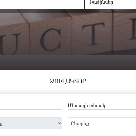
ՁՈՒԼԱԿՏՈՐ
Մետաղի տեսակ