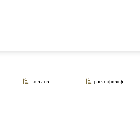
ըստ գնի
ըստ ավարտի