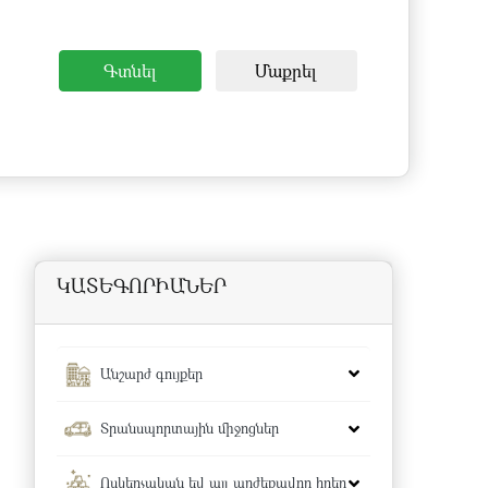
Գտնել
Մաքրել
ԿԱՏԵԳՈՐԻԱՆԵՐ
Անշարժ գույքեր
Տրանսպորտային միջոցներ
Ոսկերչական եվ այլ արժեքավոր իրեր