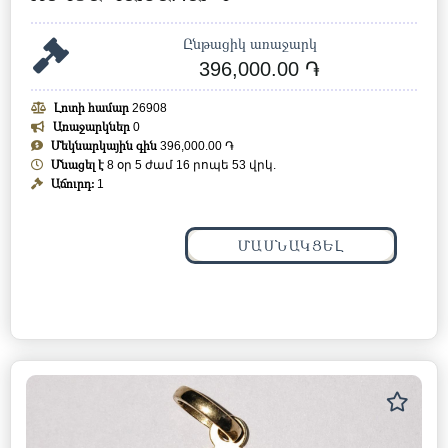
Ընթացիկ առաջարկ
396,000.00 ֏
Լոտի համար
26908
Առաջարկներ
0
Մեկնարկային գին
396,000.00 ֏
Մնացել է
8 օր 5 ժամ 16 րոպե 52 վրկ.
Աճուրդ:
1
ՄԱՍՆԱԿՑԵԼ