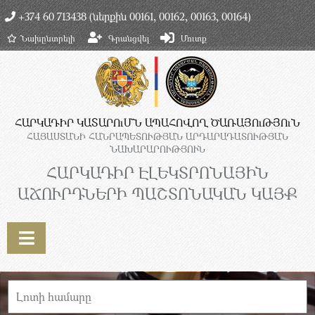
+374 60 713438 (ներքին 00161, 00162, 00163, 00164)
Նախընտրելի
Գրանցվել
Մուտք
ՀԱՐԿԱԴԻՐ ԿԱՏԱՐՈւՄՆ ԱՊԱՀՈՎՈՂ ԾԱՌԱՅՈւԹՅՈւՆ
ՀԱՅԱՍՏԱՆԻ ՀԱՆՐԱՊԵՏՈՒԹՅԱՆ ԱՐԴԱՐԱԴԱՏՈՒԹՅԱՆ
ՆԱԽԱՐԱՐՈՒԹՅՈՒՆ
ՀԱՐԿԱԴԻՐ ԷԼԵԿՏՐՈՆԱՅԻՆ
ԱՃՈՒՐԴՆԵՐԻ ՊԱՇՏՈՆԱԿԱՆ ԿԱՅՔ