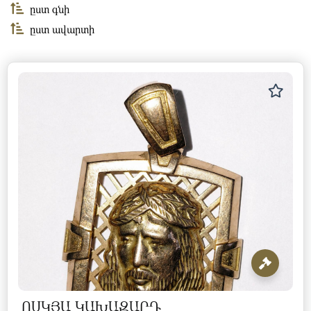
ըստ գնի
ըստ ավարտի
ՈՍԿՅԱ ԿԱԽԱԶԱՐԴ