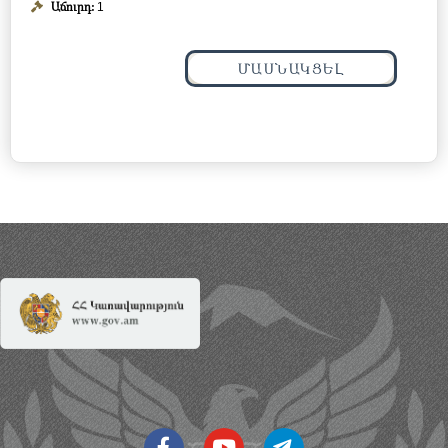
Աճուրդ:
1
ՄԱՍՆԱԿՑԵԼ