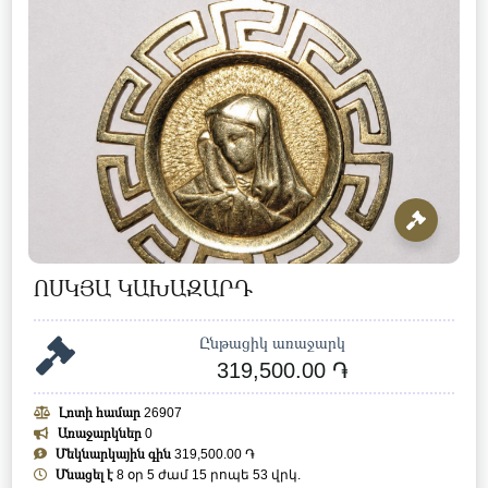
ՈՍԿՅԱ ԿԱԽԱԶԱՐԴ
Ընթացիկ առաջարկ
319,500.00 ֏
Լոտի համար
26907
Առաջարկներ
0
Մեկնարկային գին
319,500.00 ֏
Մնացել է
8 օր 5 ժամ 15 րոպե 52 վրկ.