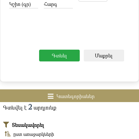
Կշիռ (գր)
Հարգ
Գտնել
Մաքրել
Կատեգորիաներ
2
Գտնվել է
արդյունք
Տեսակավորել
ըստ առաջարկների