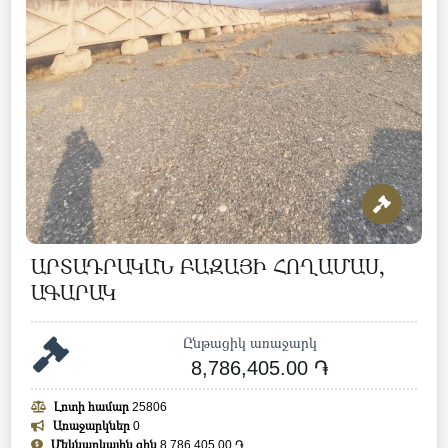
ԱՐՏԱԴՐԱԿԱՆ ԲԱԶԱՅԻ ՀՈՂԱՄԱՍ,
ԱԳԱՐԱԿ
Ընթացիկ առաջարկ
8,786,405.00 ֏
Լոտի համար
25806
Առաջարկներ
0
Մեկնարկային գին
8,786,405.00 ֏