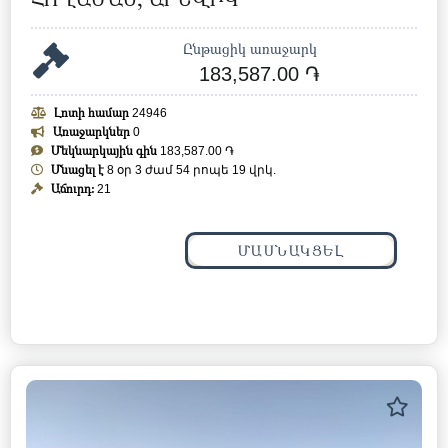
Ընթացիկ առաջարկ
183,587.00 ֏
Լոտի համար
24946
Առաջարկներ
0
Մեկնարկային գին
183,587.00 ֏
Մնացել է
8 օր 3 ժամ 54 րոպե 16 վրկ.
Աճուրդ:
21
ՄԱՍՆԱԿՑԵԼ