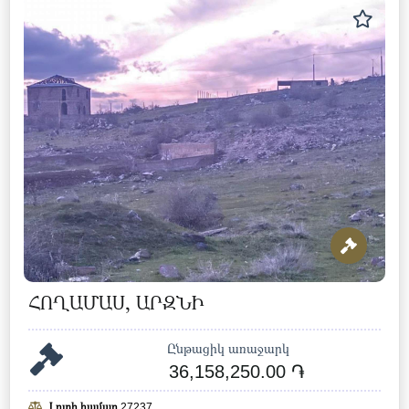
ՀՈՂԱՄԱՍ, ԱՐԶՆԻ
Ընթացիկ առաջարկ
36,158,250.00 ֏
Լոտի համար
27237