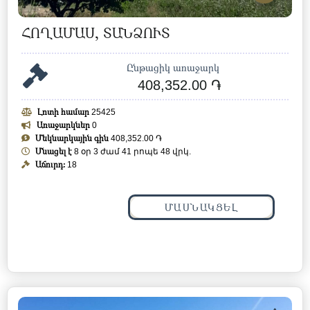
ՀՈՂԱՄԱՍ, ՏԱՆՁՈՒՏ
Ընթացիկ առաջարկ
408,352.00 ֏
Լոտի համար
25425
Առաջարկներ
0
Մեկնարկային գին
408,352.00 ֏
Մնացել է
8 օր 3 ժամ 41 րոպե 45 վրկ.
Աճուրդ:
18
ՄԱՍՆԱԿՑԵԼ