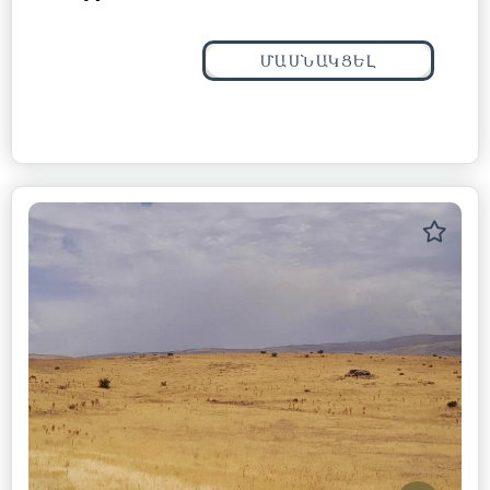
ՄԱՍՆԱԿՑԵԼ