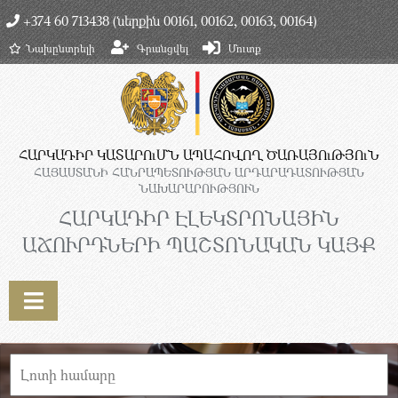
+374 60 713438 (ներքին 00161, 00162, 00163, 00164)
Նախընտրելի
Գրանցվել
Մուտք
ՀԱՐԿԱԴԻՐ ԿԱՏԱՐՈւՄՆ ԱՊԱՀՈՎՈՂ ԾԱՌԱՅՈւԹՅՈւՆ
ՀԱՅԱՍՏԱՆԻ ՀԱՆՐԱՊԵՏՈՒԹՅԱՆ ԱՐԴԱՐԱԴԱՏՈՒԹՅԱՆ
ՆԱԽԱՐԱՐՈՒԹՅՈՒՆ
ՀԱՐԿԱԴԻՐ ԷԼԵԿՏՐՈՆԱՅԻՆ
ԱՃՈՒՐԴՆԵՐԻ ՊԱՇՏՈՆԱԿԱՆ ԿԱՅՔ