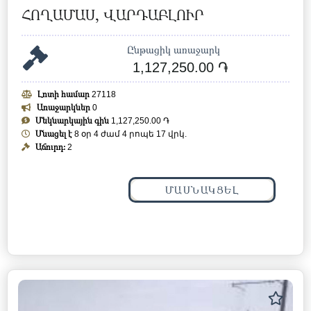
ՀՈՂԱՄԱՍ, ՎԱՐԴԱԲԼՈՒՐ
Ընթացիկ առաջարկ
1,127,250.00 ֏
Լոտի համար
27118
Առաջարկներ
0
Մեկնարկային գին
1,127,250.00 ֏
Մնացել է
8 օր 4 ժամ 4 րոպե 14 վրկ.
Աճուրդ:
2
ՄԱՍՆԱԿՑԵԼ