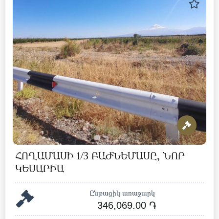
ՀՈՂԱՄԱՍԻ 1/3 ԲԱԺՆԵՄԱՍԸ, ՆՈՐ
ԿԵՍԱՐԻԱ
Ընթացիկ առաջարկ
346,069.00 ֏