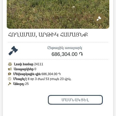
ՀՈՂԱՄԱՍ, ԱՐԹԻԿ ՀԱՄԱՅՆՔ
Ընթացիկ առաջարկ
686,304.00 ֏
Լոտի համար
24111
Առաջարկներ
0
Մեկնարկային գին
686,304.00 ֏
Մնացել է
8 օր 3 ժամ 53 րոպե 20 վրկ.
Աճուրդ:
25
ՄԱՍՆԱԿՑԵԼ