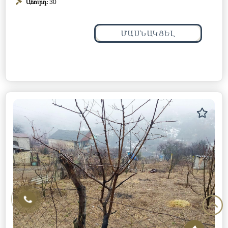
Աճուրդ:
30
ՄԱՍՆԱԿՑԵԼ