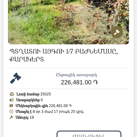
ՊՏՂԱՏՈՒ ԱՅԳՈՒ 1/7 ԲԱԺՆԵՄԱՍԸ,
ՔԱՐԱԿԵՐՏ
Ընթացիկ առաջարկ
226,481.00 ֏
Լոտի համար
25025
Առաջարկներ
0
Մեկնարկային գին
226,481.00 ֏
Մնացել է
8 օր 3 ժամ 17 րոպե 22 վրկ.
Աճուրդ:
19
ՄԱՍՆԱԿՑԵԼ