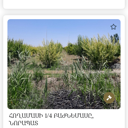
ՀՈՂԱՄԱՍԻ 1/4 ԲԱԺՆԵՄԱՍԸ,
ՆՈՐԱՊԱՏ