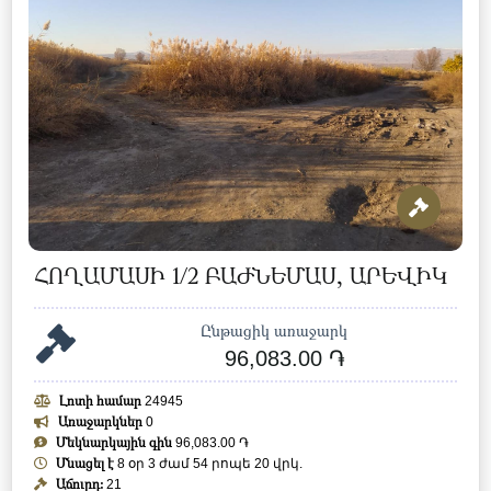
ՀՈՂԱՄԱՍԻ 1/2 ԲԱԺՆԵՄԱՍ, ԱՐԵՎԻԿ
Ընթացիկ առաջարկ
96,083.00 ֏
Լոտի համար
24945
Առաջարկներ
0
Մեկնարկային գին
96,083.00 ֏
Մնացել է
8 օր 3 ժամ 54 րոպե 17 վրկ.
Աճուրդ:
21