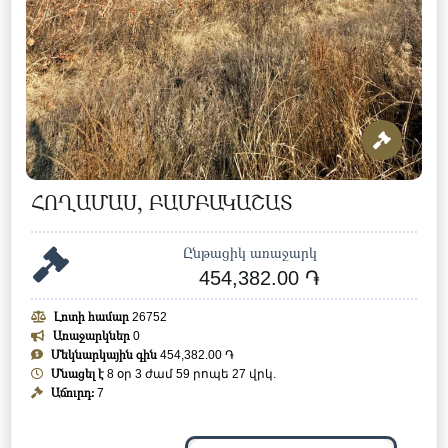
ՀՈՂԱՄԱՍ, ԲԱՄԲԱԿԱՇԱՏ
Ընթացիկ առաջարկ
454,382.00 ֏
Լոտի համար
26752
Առաջարկներ
0
Մեկնարկային գին
454,382.00 ֏
Մնացել է
8 օր 3 ժամ 59 րոպե 24 վրկ.
Աճուրդ:
7