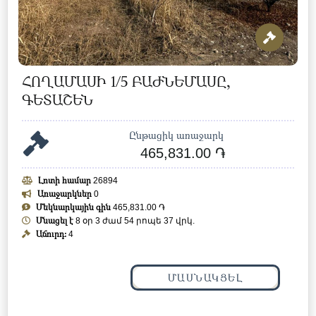
ՀՈՂԱՄԱՍԻ 1/5 ԲԱԺՆԵՄԱՍԸ,
ԳԵՏԱՇԵՆ
Ընթացիկ առաջարկ
465,831.00 ֏
Լոտի համար
26894
Առաջարկներ
0
Մեկնարկային գին
465,831.00 ֏
Մնացել է
8 օր 3 ժամ 54 րոպե 34 վրկ.
Աճուրդ:
4
ՄԱՍՆԱԿՑԵԼ