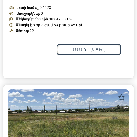
Լոտի համար
24123
Առաջարկներ
0
Մեկնարկային գին
383,473.00 ֏
Մնացել է
8 օր 3 ժամ 53 րոպե 42 վրկ.
Աճուրդ:
22
ՄԱՍՆԱԿՑԵԼ