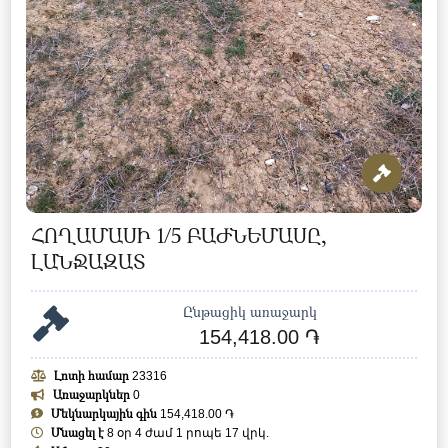
ՀՈՂԱՄԱՍԻ 1/5 ԲԱԺՆԵՄԱՍԸ,
ԼԱՆՋԱԶԱՏ
Ընթացիկ առաջարկ
154,418.00 ֏
Լոտի համար
23316
Առաջարկներ
0
Մեկնարկային գին
154,418.00 ֏
Մնացել է
8 օր 4 ժամ 1 րոպե 14 վրկ.