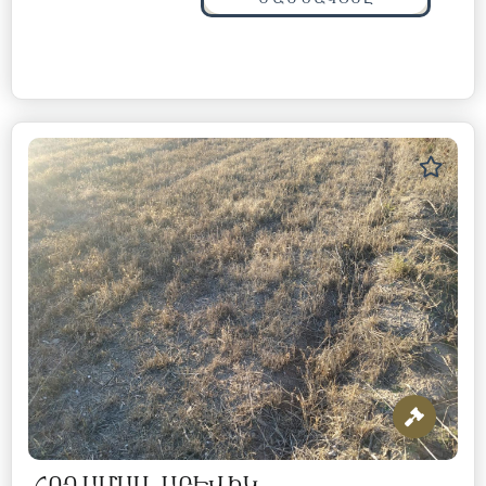
ՀՈՂԱՄԱՍ, ԱՐԵՎԻԿ