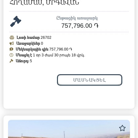
ՀՈՂԱՄԱՍ, ՄՐԳԱՎԱՆ
Ընթացիկ առաջարկ
757,796.00 ֏
Լոտի համար
26702
Առաջարկներ
0
Մեկնարկային գին
757,796.00 ֏
Մնացել է
1 օր 3 ժամ 30 րոպե 15 վրկ.
Աճուրդ:
5
ՄԱՍՆԱԿՑԵԼ