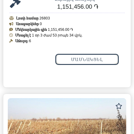
1,151,456.00 ֏
Լոտի համար
26803
Առաջարկներ
0
Մեկնարկային գին
1,151,456.00 ֏
Մնացել է
1 օր 3 ժամ 53 րոպե 31 վրկ.
Աճուրդ:
6
ՄԱՍՆԱԿՑԵԼ