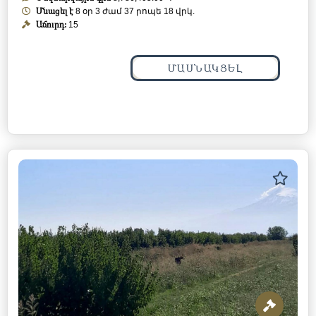
Մնացել է
8 օր 3 ժամ 37 րոպե 15 վրկ.
Աճուրդ:
15
ՄԱՍՆԱԿՑԵԼ