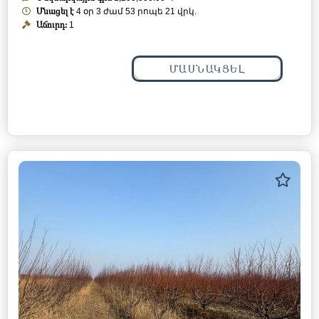
Մնացել է
4 օր 3 ժամ 53 րոպե 18 վրկ.
Աճուրդ:
1
ՄԱՍՆԱԿՑԵԼ