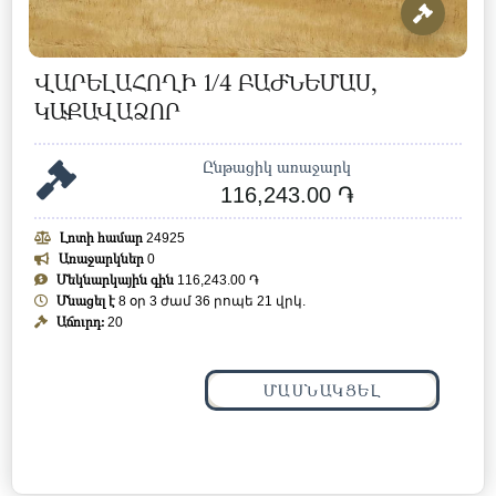
ՎԱՐԵԼԱՀՈՂԻ 1/4 ԲԱԺՆԵՄԱՍ,
ԿԱՔԱՎԱՁՈՐ
Ընթացիկ առաջարկ
116,243.00 ֏
Լոտի համար
24925
Առաջարկներ
0
Մեկնարկային գին
116,243.00 ֏
Մնացել է
8 օր 3 ժամ 36 րոպե 18 վրկ.
Աճուրդ:
20
ՄԱՍՆԱԿՑԵԼ