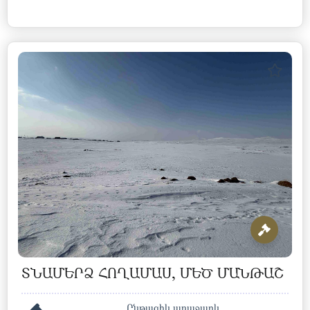
ՏՆԱՄԵՐՁ ՀՈՂԱՄԱՍ, ՄԵԾ ՄԱՆԹԱՇ
Ընթացիկ առաջարկ