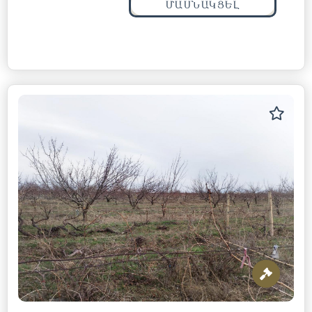
ՄԱՍՆԱԿՑԵԼ