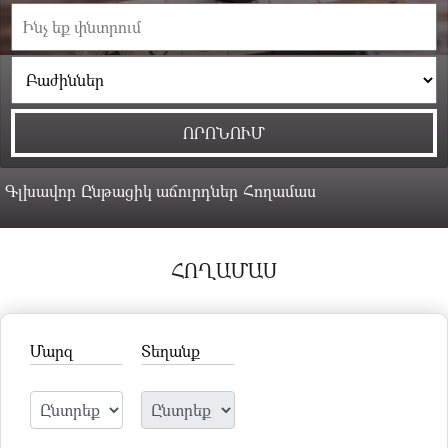
Գլխավոր
Ընթացիկ աճուրդներ
Հողամաս
ՀՈՂԱՄԱՍ
Մարզ
Տեղանք