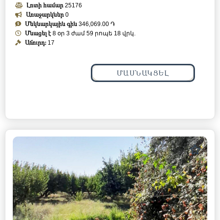
Լոտի համար
25176
Առաջարկներ
0
Մեկնարկային գին
346,069.00 ֏
Մնացել է
8 օր 3 ժամ 59 րոպե 15 վրկ.
Աճուրդ:
17
ՄԱՍՆԱԿՑԵԼ