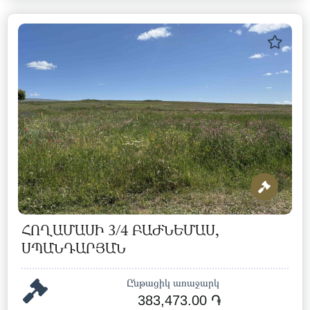
ՀՈՂԱՄԱՍԻ 3/4 ԲԱԺՆԵՄԱՍ,
ՍՊԱՆԴԱՐՅԱՆ
Ընթացիկ առաջարկ
383,473.00 ֏