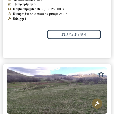
Առաջարկներ
0
Մեկնարկային գին
36,158,250.00 ֏
Մնացել է
8 օր 3 ժամ 54 րոպե 23 վրկ.
Աճուրդ:
1
ՄԱՍՆԱԿՑԵԼ