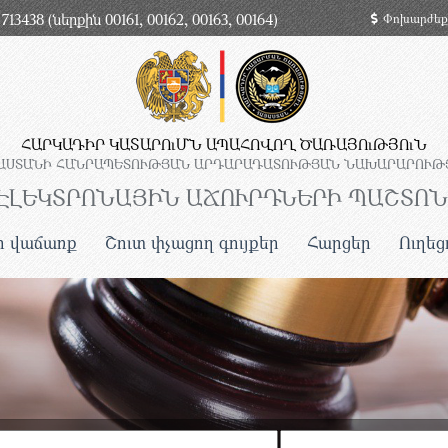
713438 (ներքին 00161, 00162, 00163, 00164)
Փոխարժեք
ՀԱՐԿԱԴԻՐ ԿԱՏԱՐՈւՄՆ ԱՊԱՀՈՎՈՂ ԾԱՌԱՅՈւԹՅՈւՆ
ԱՍՏԱՆԻ ՀԱՆՐԱՊԵՏՈՒԹՅԱՆ ԱՐԴԱՐԱԴԱՏՈՒԹՅԱՆ ՆԱԽԱՐԱՐՈՒԹ
ԷԼԵԿՏՐՈՆԱՅԻՆ ԱՃՈՒՐԴՆԵՐԻ ՊԱՇՏՈ
ի վաճառք
Շուտ փչացող գույքեր
Հարցեր
Ուղեց