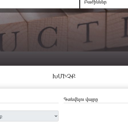
ԽՄԻՉՔ
Գտնվելու վայրը