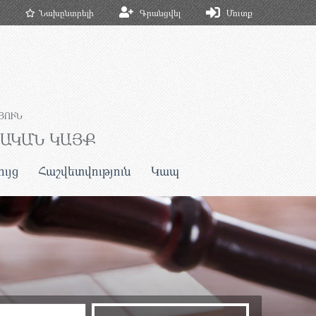
Նախընտրելի
Գրանցվել
Մուտք
ՅՈՒՆ
ՆԱԿԱՆ ԿԱՅՔ
ույց
Հաշվետվություն
Կապ