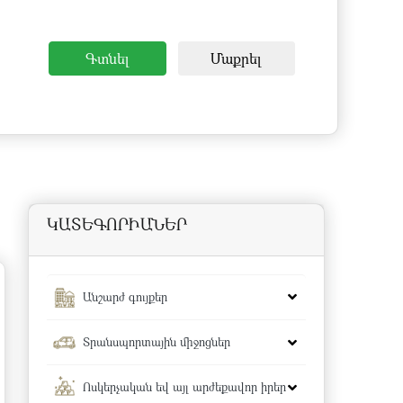
Գտնել
Մաքրել
ԿԱՏԵԳՈՐԻԱՆԵՐ
Անշարժ գույքեր
Տրանսպորտային միջոցներ
Ոսկերչական եվ այլ արժեքավոր իրեր