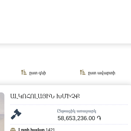
ըստ գնի
ըստ ավարտի
ԱԼԿՈՀՈԼԱՅԻՆ ԽՄԻՉՔ
Ընթացիկ առաջարկ
58,653,236.00 ֏
Լոտի համար
1421