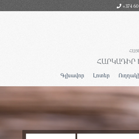
+374 60 
ՀԱՅ
ՀԱՐԿԱԴԻՐ 
Գլխավոր
Լոտեր
Ուղղակ