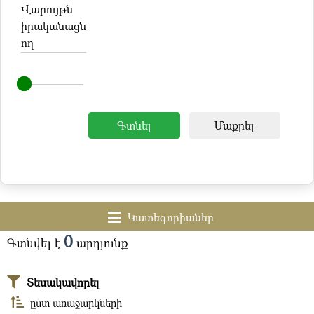
Վարույթն
իրականացն
ող
Գտնել
Մաքրել
Կատեգորիաներ
0
Գտնվել է
արդյունք
Տեսակավորել
ըստ առաջարկների