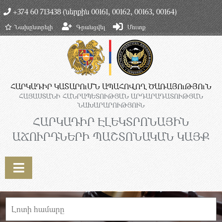
+374 60 713438 (ներքին 00161, 00162, 00163, 00164)
Նախընտրելի
Գրանցվել
Մուտք
ՀԱՐԿԱԴԻՐ ԿԱՏԱՐՈւՄՆ ԱՊԱՀՈՎՈՂ ԾԱՌԱՅՈւԹՅՈւՆ
ՀԱՅԱՍՏԱՆԻ ՀԱՆՐԱՊԵՏՈՒԹՅԱՆ ԱՐԴԱՐԱԴԱՏՈՒԹՅԱՆ
ՆԱԽԱՐԱՐՈՒԹՅՈՒՆ
ՀԱՐԿԱԴԻՐ ԷԼԵԿՏՐՈՆԱՅԻՆ
ԱՃՈՒՐԴՆԵՐԻ ՊԱՇՏՈՆԱԿԱՆ ԿԱՅՔ